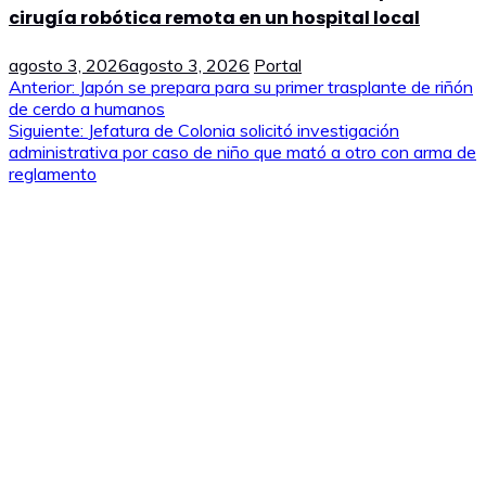
cirugía robótica remota en un hospital local
agosto 3, 2026
agosto 3, 2026
Portal
Navegación
Anterior:
Japón se prepara para su primer trasplante de riñón
de cerdo a humanos
de
Siguiente:
Jefatura de Colonia solicitó investigación
administrativa por caso de niño que mató a otro con arma de
entradas
reglamento