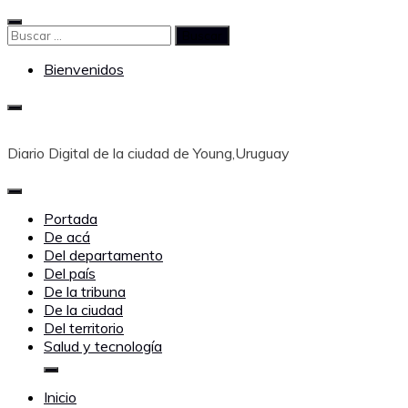
Saltar
al
Buscar:
contenido
Bienvenidos
Diario Digital de la ciudad de Young,Uruguay
Portada
De acá
Del departamento
Del país
De la tribuna
De la ciudad
Del territorio
Salud y tecnología
Inicio