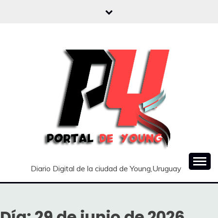
Saltar
al
contenido
Diario Digital de la ciudad de Young,Uruguay
Día:
29 de junio de 2026