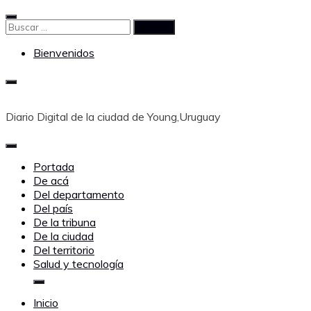
Saltar
al
Buscar:
contenido
Bienvenidos
Diario Digital de la ciudad de Young,Uruguay
Portada
De acá
Del departamento
Del país
De la tribuna
De la ciudad
Del territorio
Salud y tecnología
Inicio