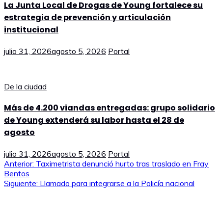
La Junta Local de Drogas de Young fortalece su
estrategia de prevención y articulación
institucional
julio 31, 2026
agosto 5, 2026
Portal
De la ciudad
Más de 4.200 viandas entregadas: grupo solidario
de Young extenderá su labor hasta el 28 de
agosto
julio 31, 2026
agosto 5, 2026
Portal
Navegación
Anterior:
Taximetrista denunció hurto tras traslado en Fray
Bentos
de
Siguiente:
Llamado para integrarse a la Policía nacional
entradas