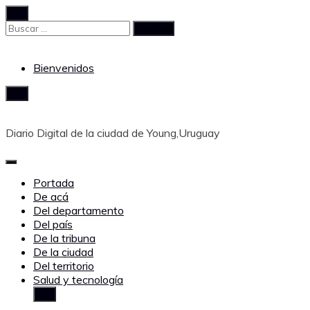
Saltar
al
Buscar:
contenido
Bienvenidos
Diario Digital de la ciudad de Young,Uruguay
Portada
De acá
Del departamento
Del país
De la tribuna
De la ciudad
Del territorio
Salud y tecnología