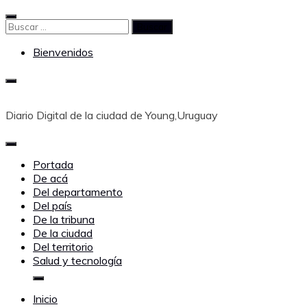
Saltar
al
Buscar:
contenido
Bienvenidos
Diario Digital de la ciudad de Young,Uruguay
Portada
De acá
Del departamento
Del país
De la tribuna
De la ciudad
Del territorio
Salud y tecnología
Inicio