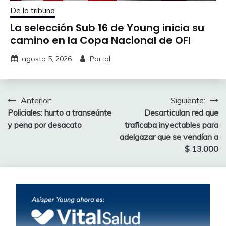
De la tribuna
La selección Sub 16 de Young inicia su
camino en la Copa Nacional de OFI
agosto 5, 2026
Portal
Navegación
Anterior:
Siguiente:
Policiales: hurto a transeúnte
Desarticulan red que
de
y pena por desacato
traficaba inyectables para
entradas
adelgazar que se vendían a
$ 13.000