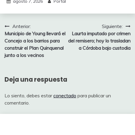
agosto 7, 2026
Portal
Navegación
Anterior:
Siguiente:
Municipio de Young llevará el
Laurta imputado por crimen
de
Concejo a los barrios para
del remisero; hoy lo trasladan
entradas
construir el Plan Quinquenal
a Córdoba bajo custodia
junto a los vecinos
Deja una respuesta
Lo siento, debes estar
conectado
para publicar un
comentario.