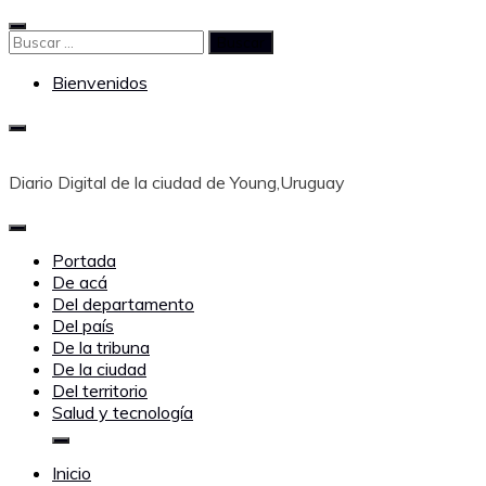
Saltar
al
Buscar:
contenido
Bienvenidos
Diario Digital de la ciudad de Young,Uruguay
Portada
De acá
Del departamento
Del país
De la tribuna
De la ciudad
Del territorio
Salud y tecnología
Inicio