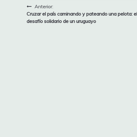
Navegación
Anterior:
Cruzar el país caminando y pateando una pelota: e
de
desafío solidario de un uruguayo
entradas