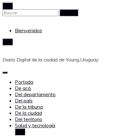
Saltar
al
Buscar:
contenido
Bienvenidos
Diario Digital de la ciudad de Young,Uruguay
Portada
De acá
Del departamento
Del país
De la tribuna
De la ciudad
Del territorio
Salud y tecnología