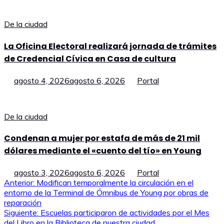
De la ciudad
La Oficina Electoral realizará jornada de trámites
de Credencial Cívica en Casa de cultura
agosto 4, 2026
agosto 6, 2026
Portal
De la ciudad
Condenan a mujer por estafa de más de 21 mil
dólares mediante el «cuento del tío» en Young
agosto 3, 2026
agosto 6, 2026
Portal
Navegación
Anterior:
Modifican temporalmente la circulación en el
entorno de la Terminal de Ómnibus de Young por obras de
de
reparación
Siguiente:
Escuelas participaron de actividades por el Mes
entradas
del Libro en la Biblioteca de nuestra ciudad