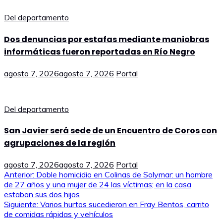
Del departamento
Dos denuncias por estafas mediante maniobras
informáticas fueron reportadas en Río Negro
agosto 7, 2026
agosto 7, 2026
Portal
Del departamento
San Javier será sede de un Encuentro de Coros con
agrupaciones de la región
agosto 7, 2026
agosto 7, 2026
Portal
Navegación
Anterior:
Doble homicidio en Colinas de Solymar: un hombre
de 27 años y una mujer de 24 las víctimas; en la casa
de
estaban sus dos hijos
Siguiente:
Varios hurtos sucedieron en Fray Bentos, carrito
entradas
de comidas rápidas y vehículos