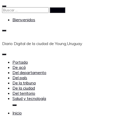
Saltar
al
Buscar:
contenido
Bienvenidos
Diario Digital de la ciudad de Young,Uruguay
Portada
De acá
Del departamento
Del país
De la tribuna
De la ciudad
Del territorio
Salud y tecnología
Inicio