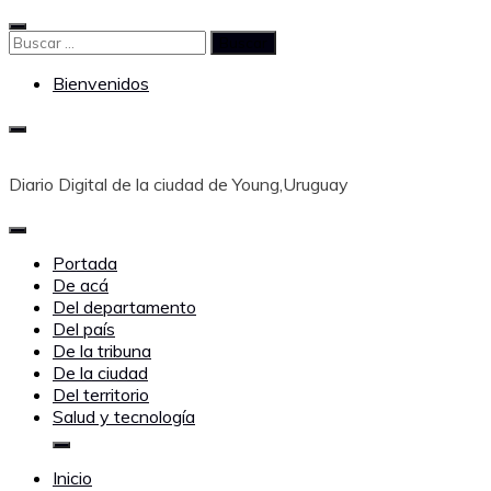
Saltar
al
Buscar:
contenido
Bienvenidos
Diario Digital de la ciudad de Young,Uruguay
Portada
De acá
Del departamento
Del país
De la tribuna
De la ciudad
Del territorio
Salud y tecnología
Inicio