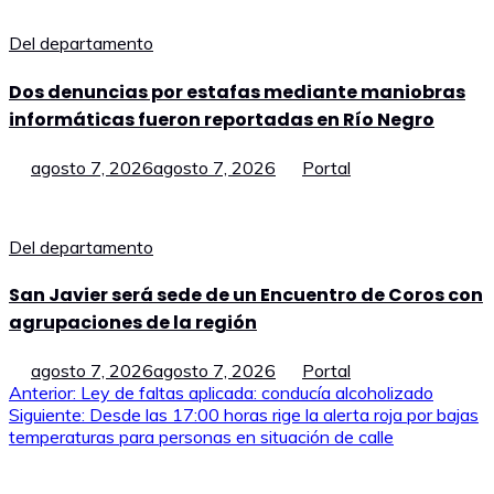
Del departamento
Dos denuncias por estafas mediante maniobras
informáticas fueron reportadas en Río Negro
agosto 7, 2026
agosto 7, 2026
Portal
Del departamento
San Javier será sede de un Encuentro de Coros con
agrupaciones de la región
agosto 7, 2026
agosto 7, 2026
Portal
Navegación
Anterior:
Ley de faltas aplicada: conducía alcoholizado
Siguiente:
Desde las 17:00 horas rige la alerta roja por bajas
de
temperaturas para personas en situación de calle
entradas