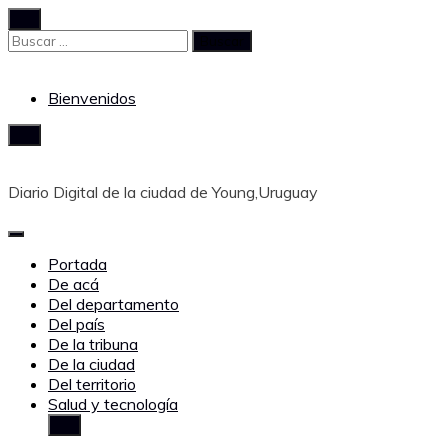
Saltar
al
Buscar:
contenido
Bienvenidos
Diario Digital de la ciudad de Young,Uruguay
Portada
De acá
Del departamento
Del país
De la tribuna
De la ciudad
Del territorio
Salud y tecnología