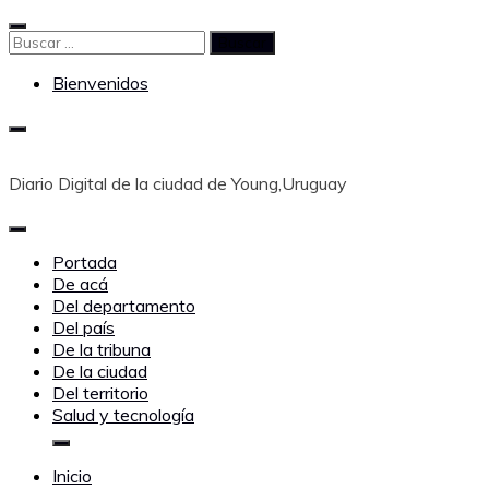
Saltar
al
Buscar:
contenido
Bienvenidos
Diario Digital de la ciudad de Young,Uruguay
Portada
De acá
Del departamento
Del país
De la tribuna
De la ciudad
Del territorio
Salud y tecnología
Inicio