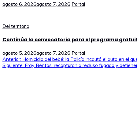
agosto 6, 2026
agosto 7, 2026
Portal
Del territorio
Continúa la convocatoria para el programa gratu
agosto 5, 2026
agosto 7, 2026
Portal
Navegación
Anterior:
Homicidio del bebé: la Policía incautó el auto en el 
Siguiente:
Fray Bentos: recapturan a recluso fugado y detiene
de
entradas