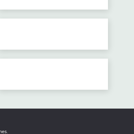
mes
.