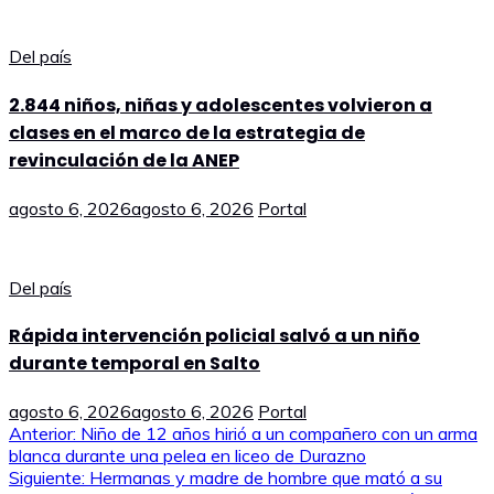
Del país
2.844 niños, niñas y adolescentes volvieron a
clases en el marco de la estrategia de
revinculación de la ANEP
agosto 6, 2026
agosto 6, 2026
Portal
Del país
Rápida intervención policial salvó a un niño
durante temporal en Salto
agosto 6, 2026
agosto 6, 2026
Portal
Navegación
Anterior:
Niño de 12 años hirió a un compañero con un arma
blanca durante una pelea en liceo de Durazno
de
Siguiente:
Hermanas y madre de hombre que mató a su