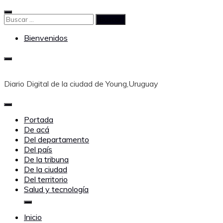
Saltar
al
Buscar:
contenido
Bienvenidos
Diario Digital de la ciudad de Young,Uruguay
Portada
De acá
Del departamento
Del país
De la tribuna
De la ciudad
Del territorio
Salud y tecnología
Inicio