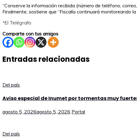
“Conserve la información recibida (número de teléfono, correo,
Finalmente, sostiene que “Fiscalía continuará monitoreando la
*El Telégrafo
Comparte con tus amigos
Entradas relacionadas
Del país
Aviso especial de Inumet por tormentas muy fuertes
agosto 5, 2026
agosto 5, 2026
Portal
Del país