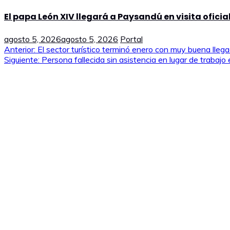
El papa León XIV llegará a Paysandú en visita oficia
agosto 5, 2026
agosto 5, 2026
Portal
Navegación
Anterior:
El sector turístico terminó enero con muy buena llega
Siguiente:
Persona fallecida sin asistencia en lugar de trabaj
de
entradas