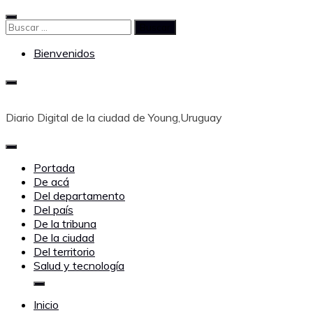
Saltar
al
Buscar:
contenido
Bienvenidos
Diario Digital de la ciudad de Young,Uruguay
Portada
De acá
Del departamento
Del país
De la tribuna
De la ciudad
Del territorio
Salud y tecnología
Inicio