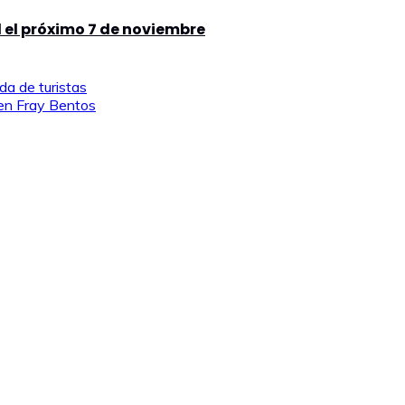
l el próximo 7 de noviembre
da de turistas
o en Fray Bentos