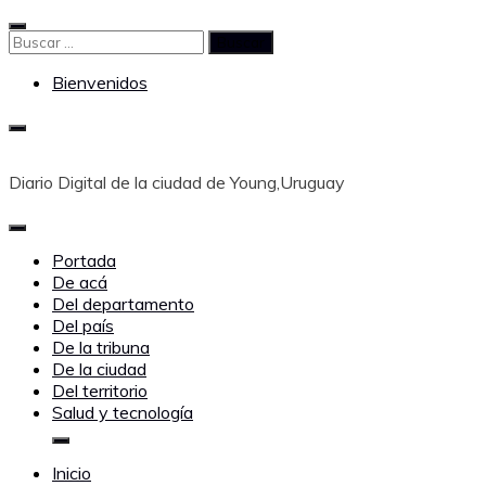
Saltar
al
Buscar:
contenido
Bienvenidos
Diario Digital de la ciudad de Young,Uruguay
Portada
De acá
Del departamento
Del país
De la tribuna
De la ciudad
Del territorio
Salud y tecnología
Inicio