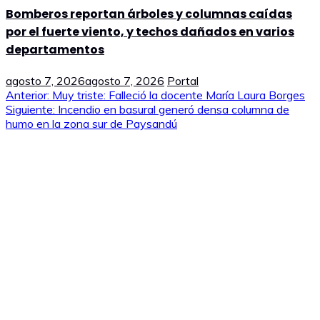
Bomberos reportan árboles y columnas caídas
por el fuerte viento, y techos dañados en varios
departamentos
agosto 7, 2026
agosto 7, 2026
Portal
Navegación
Anterior:
Muy triste: Falleció la docente María Laura Borges
Siguiente:
Incendio en basural generó densa columna de
de
humo en la zona sur de Paysandú
entradas