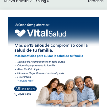
entradas
Nueva Palmira 2 – Young 0
terciarias