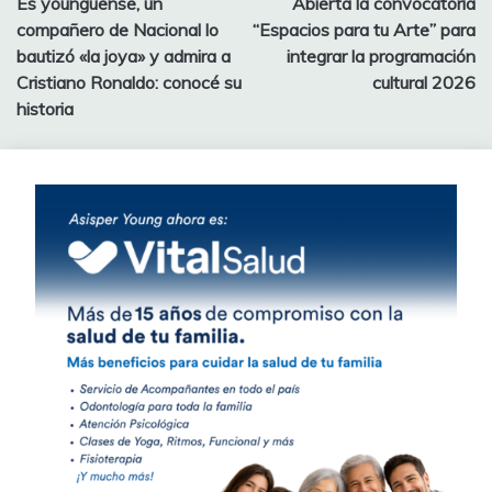
Es younguense, un
Abierta la convocatoria
de
compañero de Nacional lo
“Espacios para tu Arte” para
entradas
bautizó «la joya» y admira a
integrar la programación
Cristiano Ronaldo: conocé su
cultural 2026
historia