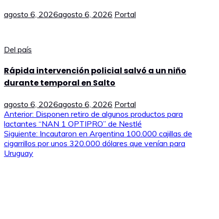
agosto 6, 2026
agosto 6, 2026
Portal
Del país
Rápida intervención policial salvó a un niño
durante temporal en Salto
agosto 6, 2026
agosto 6, 2026
Portal
Navegación
Anterior:
Disponen retiro de algunos productos para
lactantes “NAN 1 OPTIPRO” de Nestlé
de
Siguiente:
Incautaron en Argentina 100.000 cajillas de
cigarrillos por unos 320.000 dólares que venían para
entradas
Uruguay