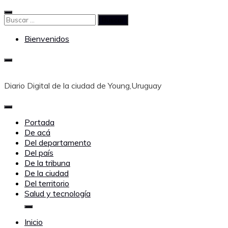
Saltar
al
Buscar:
contenido
Bienvenidos
Diario Digital de la ciudad de Young,Uruguay
Portada
De acá
Del departamento
Del país
De la tribuna
De la ciudad
Del territorio
Salud y tecnología
Inicio