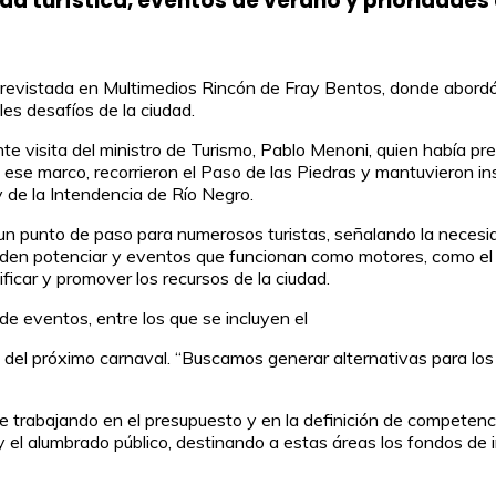
da turística, eventos de verano y prioridades
revistada en Multimedios Rincón de Fray Bentos, donde abordó dis
les desafíos de la ciudad.
 visita del ministro de Turismo, Pablo Menoni, quien había previ
 ese marco, recorrieron el Paso de las Piedras y mantuvieron in
y de la Intendencia de Río Negro.
n punto de paso para numerosos turistas, señalando la necesida
den potenciar y eventos que funcionan como motores, como el pol
ificar y promover los recursos de la ciudad.
e eventos, entre los que se incluyen el
del próximo carnaval. “Buscamos generar alternativas para los 
ne trabajando en el presupuesto y en la definición de competenc
y el alumbrado público, destinando a estas áreas los fondos de 