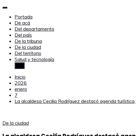
Portada
De acá
Del departamento
Del país
De la tribuna
De la ciudad
Del territorio
Salud y tecnología
Inicio
2026
enero
7
La alcaldesa Cecilia Rodríguez destacó agenda turística
De la ciudad