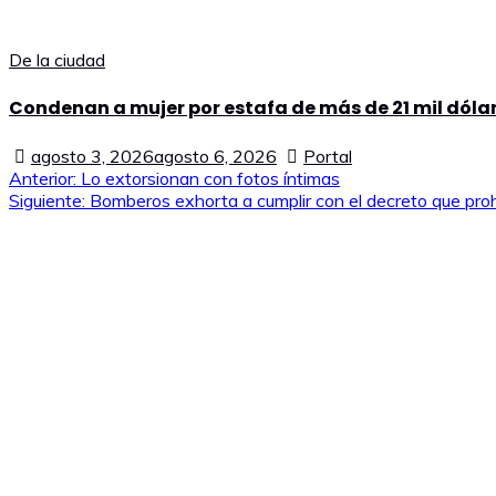
De la ciudad
Condenan a mujer por estafa de más de 21 mil dólar
agosto 3, 2026
agosto 6, 2026
Portal
Navegación
Anterior:
Lo extorsionan con fotos íntimas
Siguiente:
Bomberos exhorta a cumplir con el decreto que pr
de
entradas