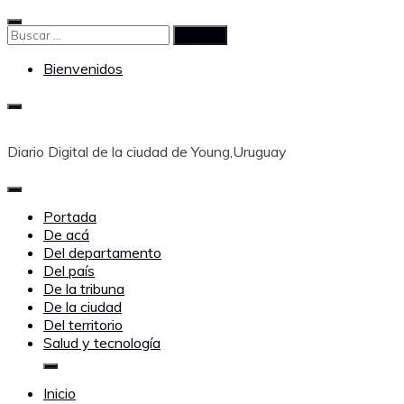
Saltar
al
Buscar:
contenido
Bienvenidos
Diario Digital de la ciudad de Young,Uruguay
Portada
De acá
Del departamento
Del país
De la tribuna
De la ciudad
Del territorio
Salud y tecnología
Inicio