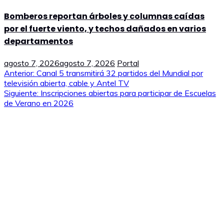
Bomberos reportan árboles y columnas caídas
por el fuerte viento, y techos dañados en varios
departamentos
agosto 7, 2026
agosto 7, 2026
Portal
Navegación
Anterior:
Canal 5 transmitirá 32 partidos del Mundial por
televisión abierta, cable y Antel TV
de
Siguiente:
Inscripciones abiertas para participar de Escuelas
de Verano en 2026
entradas