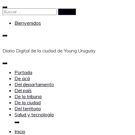
Saltar
al
Buscar:
contenido
Bienvenidos
Diario Digital de la ciudad de Young,Uruguay
Portada
De acá
Del departamento
Del país
De la tribuna
De la ciudad
Del territorio
Salud y tecnología
Inicio