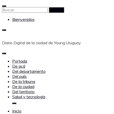
Saltar
al
Buscar:
contenido
Bienvenidos
Diario Digital de la ciudad de Young,Uruguay
Portada
De acá
Del departamento
Del país
De la tribuna
De la ciudad
Del territorio
Salud y tecnología
Inicio