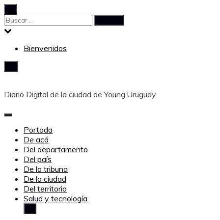
Saltar
al
Buscar:
contenido
Bienvenidos
Diario Digital de la ciudad de Young,Uruguay
Portada
De acá
Del departamento
Del país
De la tribuna
De la ciudad
Del territorio
Salud y tecnología