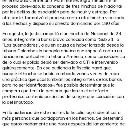
en el estadio Centenario. Este martes logró, mediante un
proceso abreviado, la condena de tres hinchas de Nacional
por los delitos de asociación para delinquir y estrago. Por
otra parte, formalizó el proceso contra otro hincha vinculado
a los hechos y dispuso su arresto domiciliario por 180 días.
En agosto, la Justicia imputó a un hincha de Nacional de 24
años, integrante la barra brava conocida como “Sub 21” o
“Los quemadores”, a quien acusa de haber lanzado desde la
tribuna Colombes la bengala náutica que impactó contra un
funcionario policial en la tribuna América, como consecuencia
de lo cual el policía debió ser derivado a CTI e intervenido
quirúrgicamente. En esa audiencia la fiscalía narró que,
aunque el hincha se había cambiado varias veces de ropa –
una práctica que acostumbran los integrantes de las barras
para no ser identificados–, fue posible determinar que la
campera que tenía la persona que lanzó el artefacto
pirotécnico contenía partículas de sangre que coincidían con
la del imputado.
En la audiencia de este martes la fiscalía logró identificar a
más personas que participaron en los hechos. Se determinó
que aproximadamente una hora después del lanzamiento de