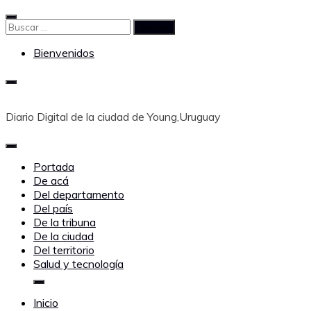
Saltar
al
Buscar:
contenido
Bienvenidos
Diario Digital de la ciudad de Young,Uruguay
Portada
De acá
Del departamento
Del país
De la tribuna
De la ciudad
Del territorio
Salud y tecnología
Inicio