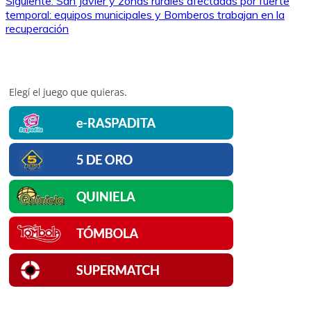
de
Siguiente:
San Javier y zonas rurales afectadas por fuerte
temporal: equipos municipales y Bomberos trabajan en la
entradas
recuperación