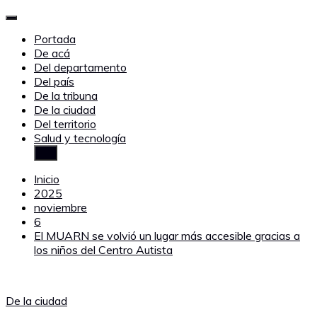
Portada
De acá
Del departamento
Del país
De la tribuna
De la ciudad
Del territorio
Salud y tecnología
Inicio
2025
noviembre
6
El MUARN se volvió un lugar más accesible gracias a
los niños del Centro Autista
De la ciudad