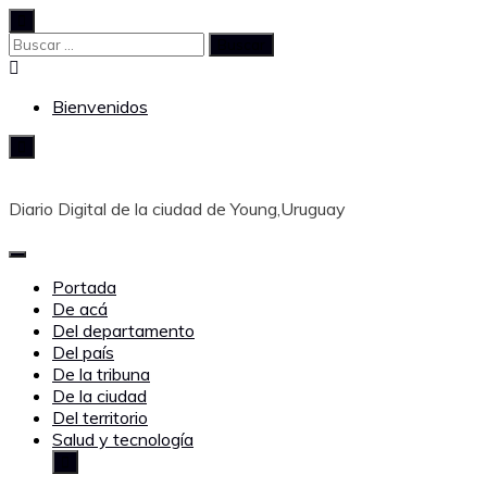
Saltar
al
Buscar:
contenido
Bienvenidos
Diario Digital de la ciudad de Young,Uruguay
Portada
De acá
Del departamento
Del país
De la tribuna
De la ciudad
Del territorio
Salud y tecnología