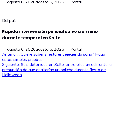
agosto 6, 2026
agosto 6, 2026
Portal
Del país
Rápida intervención policial salvó a un niño
durante temporal en Salto
agosto 6, 2026
agosto 6, 2026
Portal
Navegación
Anterior:
¿Quiere saber si está envejeciendo sano? Haga
estas simples pruebas
de
Siguiente:
Seis detenidos en Salto, entre ellos un edil, ante la
presunción de que asaltarían un boliche durante fiesta de
entradas
Halloween