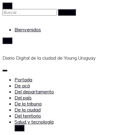
Saltar
al
Buscar:
contenido
Bienvenidos
Diario Digital de la ciudad de Young,Uruguay
Portada
De acá
Del departamento
Del país
De la tribuna
De la ciudad
Del territorio
Salud y tecnología