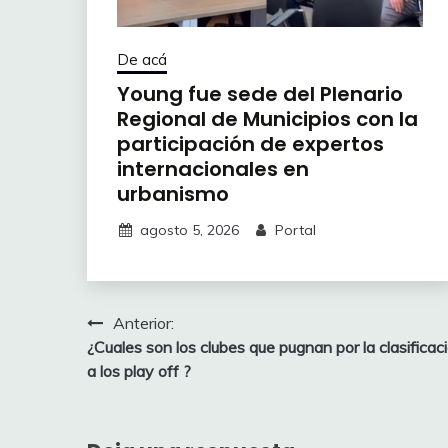
De acá
Young fue sede del Plenario
Regional de Municipios con la
participación de expertos
internacionales en
urbanismo
agosto 5, 2026
Portal
Navegación
Anterior:
¿Cuales son los clubes que pugnan por la clasificac
de
a los play off ?
entradas