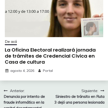
De acá
La Oficina Electoral realizará jornada
de trámites de Credencial Cívica en
Casa de cultura
agosto 4, 2026
Portal
Navegación
Anterior:
Siguiente:
Denuncia por intento de
Siniestro de tránsito en Ruta
de
fraude informático en la
3 dejó una persona lesionada
capital departamental