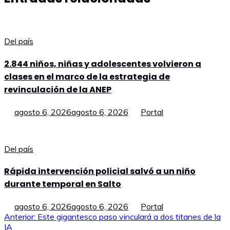
Del país
2.844 niños, niñas y adolescentes volvieron a
clases en el marco de la estrategia de
revinculación de la ANEP
agosto 6, 2026
agosto 6, 2026
Portal
Del país
Rápida intervención policial salvó a un niño
durante temporal en Salto
agosto 6, 2026
agosto 6, 2026
Portal
Navegación
Anterior:
Este gigantesco paso vinculará a dos titanes de la
IA