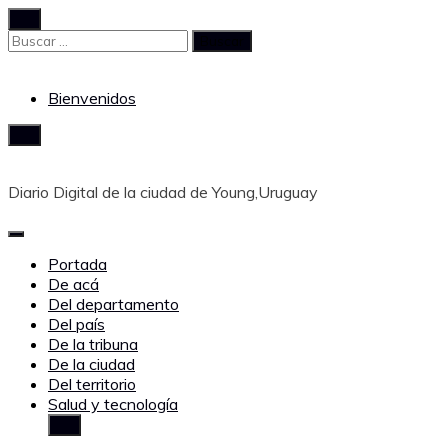
Saltar
al
Buscar:
contenido
Bienvenidos
Diario Digital de la ciudad de Young,Uruguay
Portada
De acá
Del departamento
Del país
De la tribuna
De la ciudad
Del territorio
Salud y tecnología