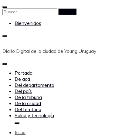
Saltar
al
Buscar:
contenido
Bienvenidos
Diario Digital de la ciudad de Young,Uruguay
Portada
De acá
Del departamento
Del país
De la tribuna
De la ciudad
Del territorio
Salud y tecnología
Inicio