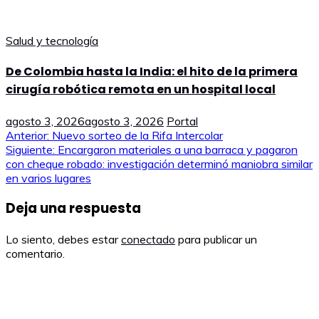
Salud y tecnología
De Colombia hasta la India: el hito de la primera
cirugía robótica remota en un hospital local
agosto 3, 2026
agosto 3, 2026
Portal
Navegación
Anterior:
Nuevo sorteo de la Rifa Intercolar
Siguiente:
Encargaron materiales a una barraca y pagaron
de
con cheque robado: investigación determinó maniobra similar
en varios lugares
entradas
Deja una respuesta
Lo siento, debes estar
conectado
para publicar un
comentario.