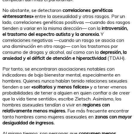
No obstante, se detectaron
correlaciones genéticas
«interesantes»
entre la asexualidad y otros rasgos. Por un
lado, correlaciones genéticas positivas —cuando dos rasgos
tienden a variar en la misma dirección— con la
introversión,
el trastorno del espectro autista y la anorexia.
Y
correlaciones negativas —cuando un rasgo se asocia con
una disminución en otro rasgo— con los trastornos por
consumo de drogas y alcohol, así como con la
depresión, la
ansiedad y el déficit de atención e hiperactividad
(TDAH).
Por tanto, se encontraron asociaciones notables con
indicadores de bajo bienestar mental, especialmente en
hombres. Quienes nunca habían tenido relaciones sexuales
tienden a ser
«solitarios y menos felices»
y a tener «menos
probabilidades de tener a alguien en quien confiar o de creer
que la vida tiene sentido», escribe Zietsch. Asimismo, los
hombres asexuales tendían a vivir en
regiones con
relativamente menos mujeres.
Fue más frecuente encontrar
tanto hombres como mujeres asexuales en
zonas con mayor
desigualdad de ingresos.
Al mismo tiempo, son personas que
consumen menos