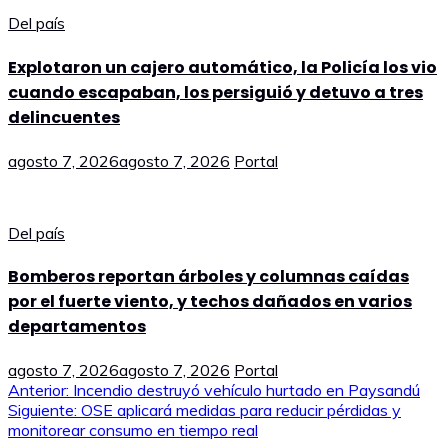
Del país
Explotaron un cajero automático, la Policía los vio
cuando escapaban, los persiguió y detuvo a tres
delincuentes
agosto 7, 2026
agosto 7, 2026
Portal
Del país
Bomberos reportan árboles y columnas caídas
por el fuerte viento, y techos dañados en varios
departamentos
agosto 7, 2026
agosto 7, 2026
Portal
Navegación
Anterior:
Incendio destruyó vehículo hurtado en Paysandú
Siguiente:
OSE aplicará medidas para reducir pérdidas y
de
monitorear consumo en tiempo real