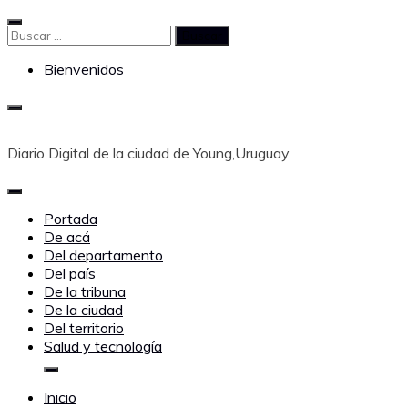
Saltar
al
Buscar:
contenido
Bienvenidos
Diario Digital de la ciudad de Young,Uruguay
Portada
De acá
Del departamento
Del país
De la tribuna
De la ciudad
Del territorio
Salud y tecnología
Inicio