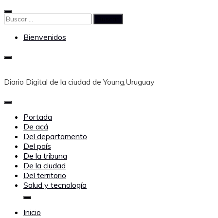
Saltar
al
Buscar:
contenido
Bienvenidos
Diario Digital de la ciudad de Young,Uruguay
Portada
De acá
Del departamento
Del país
De la tribuna
De la ciudad
Del territorio
Salud y tecnología
Inicio