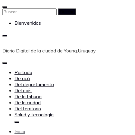
Saltar
al
Buscar:
contenido
Bienvenidos
Diario Digital de la ciudad de Young,Uruguay
Portada
De acá
Del departamento
Del país
De la tribuna
De la ciudad
Del territorio
Salud y tecnología
Inicio