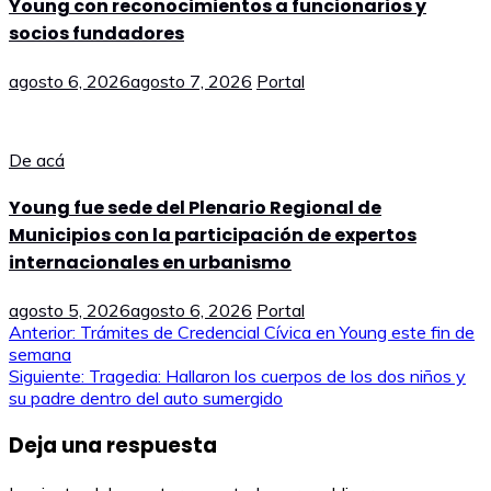
Young con reconocimientos a funcionarios y
socios fundadores
agosto 6, 2026
agosto 7, 2026
Portal
De acá
Young fue sede del Plenario Regional de
Municipios con la participación de expertos
internacionales en urbanismo
agosto 5, 2026
agosto 6, 2026
Portal
Navegación
Anterior:
Trámites de Credencial Cívica en Young este fin de
semana
de
Siguiente:
Tragedia: Hallaron los cuerpos de los dos niños y
su padre dentro del auto sumergido
entradas
Deja una respuesta