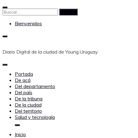
Saltar
al
Buscar:
contenido
Bienvenidos
Diario Digital de la ciudad de Young,Uruguay
Portada
De acá
Del departamento
Del país
De la tribuna
De la ciudad
Del territorio
Salud y tecnología
Inicio