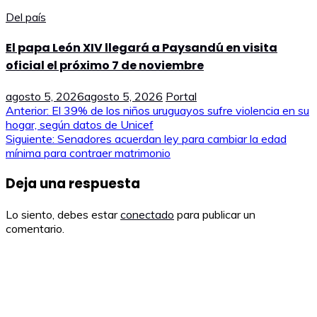
Del país
El papa León XIV llegará a Paysandú en visita
oficial el próximo 7 de noviembre
agosto 5, 2026
agosto 5, 2026
Portal
Navegación
Anterior:
El 39% de los niños uruguayos sufre violencia en su
hogar, según datos de Unicef
de
Siguiente:
Senadores acuerdan ley para cambiar la edad
mínima para contraer matrimonio
entradas
Deja una respuesta
Lo siento, debes estar
conectado
para publicar un
comentario.