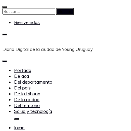
Saltar
al
Buscar:
contenido
Bienvenidos
Diario Digital de la ciudad de Young,Uruguay
Portada
De acá
Del departamento
Del país
De la tribuna
De la ciudad
Del territorio
Salud y tecnología
Inicio