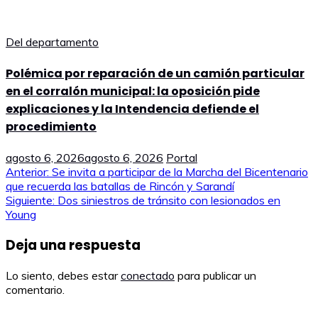
Del departamento
Polémica por reparación de un camión particular
en el corralón municipal: la oposición pide
explicaciones y la Intendencia defiende el
procedimiento
agosto 6, 2026
agosto 6, 2026
Portal
Navegación
Anterior:
Se invita a participar de la Marcha del Bicentenario
que recuerda las batallas de Rincón y Sarandí
de
Siguiente:
Dos siniestros de tránsito con lesionados en
Young
entradas
Deja una respuesta
Lo siento, debes estar
conectado
para publicar un
comentario.