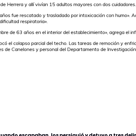
o de Herrera y allí vivían 15 adultos mayores con dos cuidadores.
años fue rescatado y trasladado por intoxicación con humo». A
ficultad respiratoria».
bre de 63 años en el interior del establecimiento», agrega el 
ocó el colapso parcial del techo. Las tareas de remoción y enf
s de Canelones y personal del Departamento de Investigación 
 cuando escapaban, los persiguió y detuvo a tres del