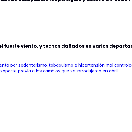
l fuerte viento, y techos dañados en varios depart
menta por sedentarismo, tabaquismo e hipertensión mal control
pasaporte previa a los cambios que se introdujeron en abril