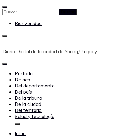
Saltar
al
Buscar:
contenido
Bienvenidos
Diario Digital de la ciudad de Young,Uruguay
Portada
De acá
Del departamento
Del país
De la tribuna
De la ciudad
Del territorio
Salud y tecnología
Inicio