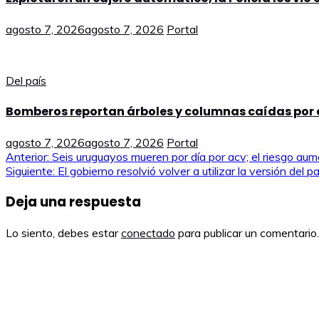
agosto 7, 2026
agosto 7, 2026
Portal
Del país
Bomberos reportan árboles y columnas caídas por e
agosto 7, 2026
agosto 7, 2026
Portal
Navegación
Anterior:
Seis uruguayos mueren por día por acv; el riesgo au
Siguiente:
El gobierno resolvió volver a utilizar la versión del 
de
Deja una respuesta
entradas
Lo siento, debes estar
conectado
para publicar un comentario.