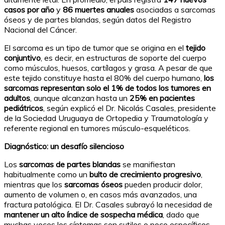
casos por año
y
86 muertes anuales
asociadas a sarcomas
óseos y de partes blandas, según datos del Registro
Nacional del Cáncer.
El sarcoma es un tipo de tumor que se origina en el
tejido
conjuntivo
, es decir, en estructuras de soporte del cuerpo
como músculos, huesos, cartílagos y grasa. A pesar de que
este tejido constituye hasta el 80% del cuerpo humano,
los
sarcomas representan solo el 1% de todos los tumores en
adultos
, aunque alcanzan hasta un
25% en pacientes
pediátricos
, según explicó el Dr. Nicolás Casales, presidente
de la Sociedad Uruguaya de Ortopedia y Traumatología y
referente regional en tumores músculo-esqueléticos.
Diagnóstico: un desafío silencioso
Los
sarcomas de partes blandas
se manifiestan
habitualmente como un
bulto de crecimiento progresivo
,
mientras que los
sarcomas óseos
pueden producir dolor,
aumento de volumen o, en casos más avanzados, una
fractura patológica. El Dr. Casales subrayó la necesidad de
mantener un alto índice de sospecha médica
, dado que
muchas veces los síntomas son sutiles o poco específicos.