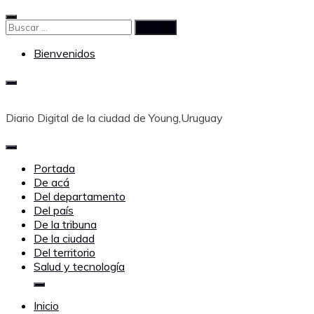
Saltar
al
Buscar:
contenido
Bienvenidos
Diario Digital de la ciudad de Young,Uruguay
Portada
De acá
Del departamento
Del país
De la tribuna
De la ciudad
Del territorio
Salud y tecnología
Inicio