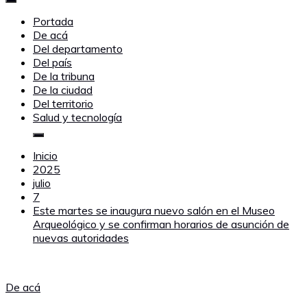
Portada
De acá
Del departamento
Del país
De la tribuna
De la ciudad
Del territorio
Salud y tecnología
Inicio
2025
julio
7
Este martes se inaugura nuevo salón en el Museo
Arqueológico y se confirman horarios de asunción de
nuevas autoridades
De acá