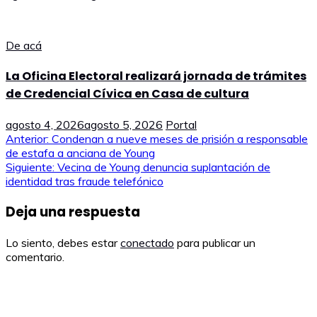
De acá
La Oficina Electoral realizará jornada de trámites
de Credencial Cívica en Casa de cultura
agosto 4, 2026
agosto 5, 2026
Portal
Navegación
Anterior:
Condenan a nueve meses de prisión a responsable
de estafa a anciana de Young
de
Siguiente:
Vecina de Young denuncia suplantación de
identidad tras fraude telefónico
entradas
Deja una respuesta
Lo siento, debes estar
conectado
para publicar un
comentario.