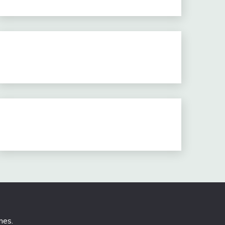
mes
.