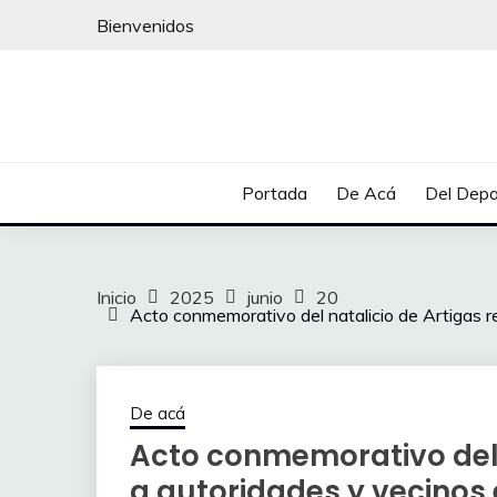
Saltar
Bienvenidos
al
contenido
Portada
De Acá
Del Dep
Inicio
2025
junio
20
Acto conmemorativo del natalicio de Artigas r
De acá
Acto conmemorativo del 
a autoridades y vecinos