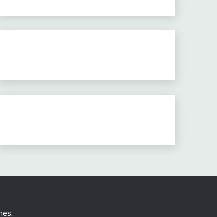
mes
.