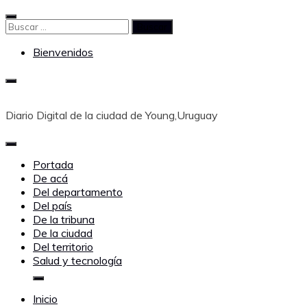
Saltar
al
Buscar:
contenido
Bienvenidos
Diario Digital de la ciudad de Young,Uruguay
Portada
De acá
Del departamento
Del país
De la tribuna
De la ciudad
Del territorio
Salud y tecnología
Inicio