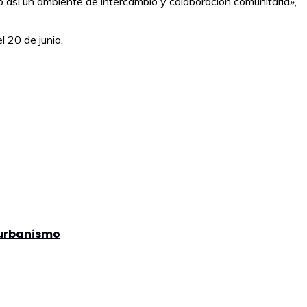
o así un ambiente de intercambio y colaboración comunitaria»,
 20 de junio.
n urbanismo