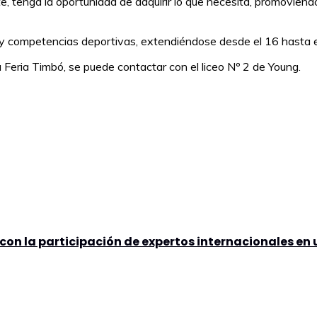
e, tenga la oportunidad de adquirir lo que necesita, promoviend
y competencias deportivas, extendiéndose desde el 16 hasta el
 Feria Timbó, se puede contactar con el liceo Nº 2 de Young.
 con la participación de expertos internacionales e