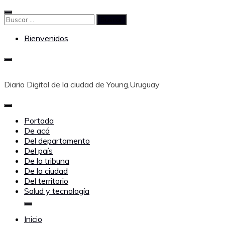
Saltar
al
Buscar:
contenido
Bienvenidos
Diario Digital de la ciudad de Young,Uruguay
Portada
De acá
Del departamento
Del país
De la tribuna
De la ciudad
Del territorio
Salud y tecnología
Inicio