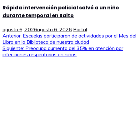
Rápida intervención policial salvó a un niño
durante temporal en Salto
agosto 6, 2026
agosto 6, 2026
Portal
Navegación
Anterior:
Escuelas participaron de actividades por el Mes del
Libro en la Biblioteca de nuestra ciudad
de
Siguiente:
Preocupa aumento del 35% en atención por
infecciones respiratorias en niños
entradas